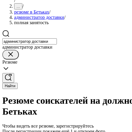
/
/
...
резюме в Бетьках
/
администратор доставки
/
полная занятость
администратор доставки
Резюме
Найти
Резюме соискателей на должн
Бетьках
Чтобы видеть все резюме, зарегистрируйтесь
После регистрации покажем ещё 1 и откроем фото