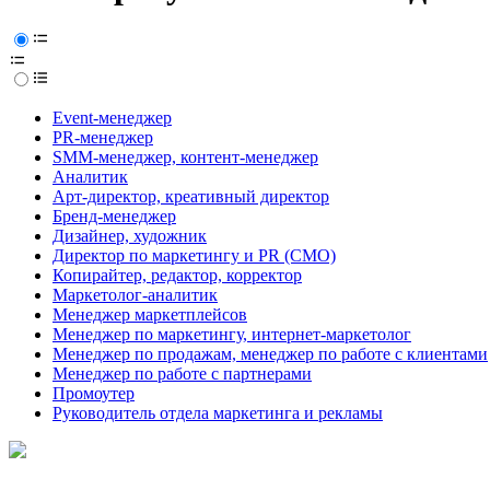
Event-менеджер
PR-менеджер
SMM-менеджер, контент-менеджер
Аналитик
Арт-директор, креативный директор
Бренд-менеджер
Дизайнер, художник
Директор по маркетингу и PR (CMO)
Копирайтер, редактор, корректор
Маркетолог-аналитик
Менеджер маркетплейсов
Менеджер по маркетингу, интернет-маркетолог
Менеджер по продажам, менеджер по работе с клиентами
Менеджер по работе с партнерами
Промоутер
Руководитель отдела маркетинга и рекламы